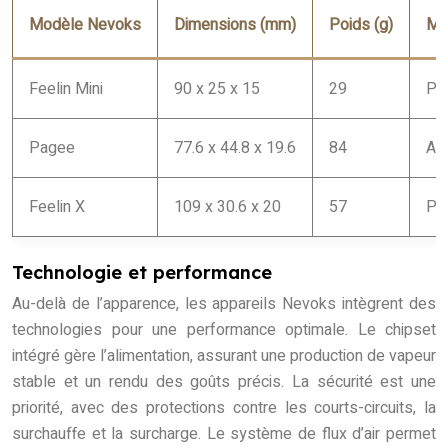
Modèle Nevoks
Dimensions (mm)
Poids (g)
Ma
Feelin Mini
90 x 25 x 15
29
PC
Pagee
77.6 x 44.8 x 19.6
84
All
Feelin X
109 x 30.6 x 20
57
PC
Technologie et performance
Au-delà de l’apparence, les appareils Nevoks intègrent des
technologies pour une performance optimale. Le chipset
intégré gère l’alimentation, assurant une production de vapeur
stable et un rendu des goûts précis. La sécurité est une
priorité, avec des protections contre les courts-circuits, la
surchauffe et la surcharge. Le système de flux d’air permet