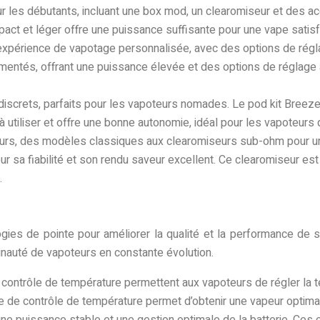
 les débutants, incluant une box mod, un clearomiseur et des ac
pact et léger offre une puissance suffisante pour une vape satisf
xpérience de vapotage personnalisée, avec des options de régl
entés, offrant une puissance élevée et des options de réglage ava
crets, parfaits pour les vapoteurs nomades. Le pod kit Breeze 2
 utiliser et offre une bonne autonomie, idéal pour les vapoteurs qu
eurs, des modèles classiques aux clearomiseurs sub-ohm pour un
r sa fiabilité et son rendu saveur excellent. Ce clearomiseur es
.
ies de pointe pour améliorer la qualité et la performance de s
nauté de vapoteurs en constante évolution.
n contrôle de température permettent aux vapoteurs de régler la t
me de contrôle de température permet d’obtenir une vapeur optima
ne puissance stable et une gestion optimale de la batterie. Ces