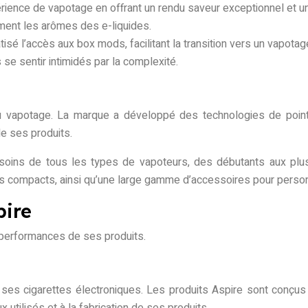
érience de vapotage en offrant un rendu saveur exceptionnel et 
lement les arômes des e-liquides.
tisé l’accès aux box mods, facilitant la transition vers un vapo
e sentir intimidés par la complexité.
du vapotage. La marque a développé des technologies de point
de ses produits.
soins de tous les types de vapoteurs, des débutants aux plus
 compacts, ainsi qu’une large gamme d’accessoires pour person
pire
ux performances de ses produits.
ses cigarettes électroniques. Les produits Aspire sont conçus po
utilisés et à la fabrication de ses produits.