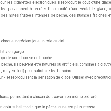
 pour les cigarettes électroniques. Il reproduit le goût d’une g
des parviennent à recréer l’onctuosité d’une véritable glace,
, des notes fruitées intenses de pêche, des nuances fraîches e
chaque ingrédient joue un rôle crucial.
hit » en gorge.
apporte une douceur en bouche.
 pêche. Ils peuvent être naturels ou artificiels, combinés à d’autr
e, moyen, fort) pour satisfaire les besoins.
eur » et reproduisent la sensation de glace. Utiliser avec précautio
tions, permettant à chacun de trouver son arôme préféré.
n goût subtil, tandis que la pêche jaune est plus intense.