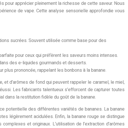
tés pour apprécier pleinement la richesse de cette saveur. Nous
expérience de vape. Cette analyse sensorielle approfondie vous
ations sucrées. Souvent utilisée comme base pour des
parfaite pour ceux qui préfèrent les saveurs moins intenses.
 dans des e-liquides gourmands et desserts.
eur plus prononcée, rappelant les bonbons à la banane.
e, et d’arômes de fond qui peuvent rappeler le caramel, le miel,
éussi. Les fabricants talentueux s’efforcent de capturer toutes
l dans la restitution fidèle du goût de la banane.
ence potentielle des différentes variétés de bananes. La banane
notes légèrement acidulées. Enfin, la banane rouge se distingue
omplexes et originaux. L’utilisation de l’extraction d’arômes