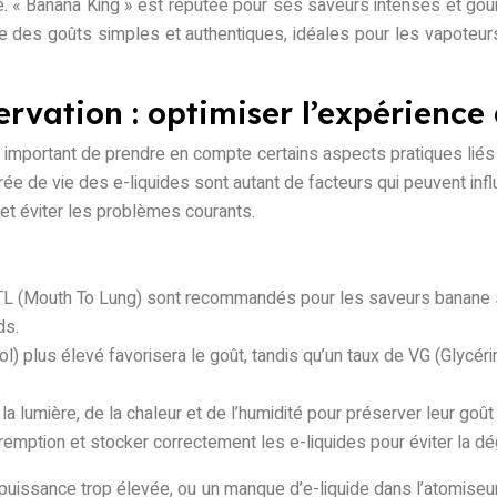
é. « Banana King » est réputée pour ses saveurs intenses et g
fre des goûts simples et authentiques, idéales pour les vapoteur
servation : optimiser l’expérience
important de prendre en compte certains aspects pratiques liés à 
urée de vie des e-liquides sont autant de facteurs qui peuvent i
et éviter les problèmes courants.
 (Mouth To Lung) sont recommandés pour les saveurs banane sub
ds.
l) plus élevé favorisera le goût, tandis qu’un taux de VG (Glycér
 la lumière, de la chaleur et de l’humidité pour préserver leur goût 
éremption et stocker correctement les e-liquides pour éviter la 
puissance trop élevée, ou un manque d’e-liquide dans l’atomiseu