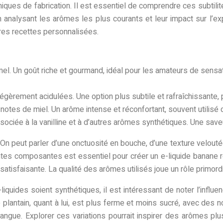
ques de fabrication. Il est essentiel de comprendre ces subtili
n analysant les arômes les plus courants et leur impact sur l’
pres recettes personnalisées.
el. Un goût riche et gourmand, idéal pour les amateurs de sens
gèrement acidulées. Une option plus subtile et rafraîchissante, 
notes de miel. Un arôme intense et réconfortant, souvent utilisé
sociée à la vanilline et à d’autres arômes synthétiques. Une sav
 On peut parler d’une onctuosité en bouche, d’une texture velouté
ntes composantes est essentiel pour créer un e-liquide banane r
tisfaisante. La qualité des arômes utilisés joue un rôle primordia
iquides soient synthétiques, il est intéressant de noter l’influ
 plantain, quant à lui, est plus ferme et moins sucré, avec des 
ue. Explorer ces variations pourrait inspirer des arômes plus c