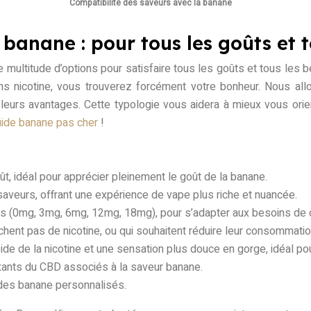
Compatibilité des saveurs avec la banane
s banane : pour tous les goûts et 
e multitude d’options pour satisfaire tous les goûts et tous les 
 nicotine, vous trouverez forcément votre bonheur. Nous allo
leurs avantages. Cette typologie vous aidera à mieux vous orien
quide banane pas cher
!
ût, idéal pour apprécier pleinement le goût de la banane.
aveurs, offrant une expérience de vape plus riche et nuancée.
les (0mg, 3mg, 6mg, 12mg, 18mg), pour s’adapter aux besoins de 
chent pas de nicotine, ou qui souhaitent réduire leur consommatio
ide de la nicotine et une sensation plus douce en gorge, idéal po
axants du CBD associés à la saveur banane.
ides banane personnalisés.